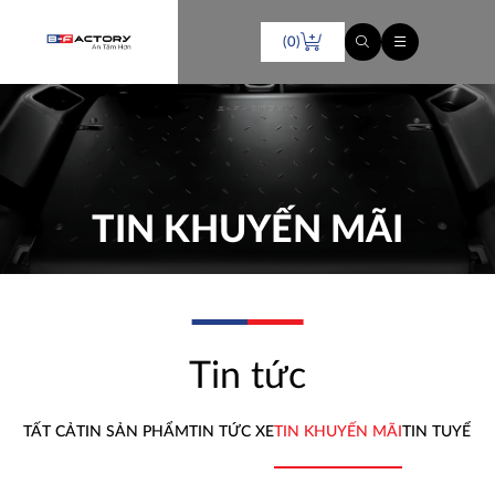
(0)
TIN KHUYẾN MÃI
Tin tức
TẤT CẢ
TIN SẢN PHẨM
TIN TỨC XE
TIN KHUYẾN MÃI
TIN TUYỂN