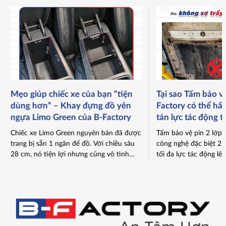
Mẹo giúp chiếc xe của bạn “tiện
Tại sao Tấm bảo vệ
dùng hơn” – Khay đựng đồ yên
Factory có thể hấ
ngựa Limo Green của B‑Factory
tán lực tác động t
khác trên thị trườ
Chiếc xe Limo Green nguyên bản đã được
Tấm bảo vệ pin 2 lớp 
trang bị sẵn 1 ngăn để đồ. Với chiều sâu
công nghệ đặc biệt 2 l
28 cm, nó tiện lợi nhưng cũng vô tình
tối đa lực tác động lên
làm nhiều chủ xe gặp khó khăn khi tìm
chạm. Nhờ đó, đây tr
kiếm các đồ vật nhỏ. Để giúp bạn tiện lợi
kiện không thể thiếu 
hơn khi sắp xếp đồ vật, B-Factory đã cho
muốn bảo vệ túi tiền 
[…]
hình […]