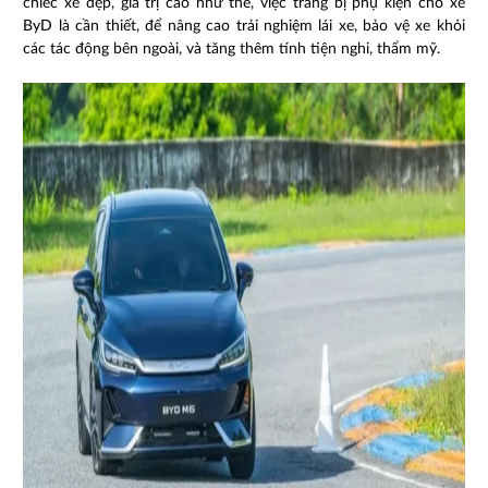
chiếc xe đẹp, giá trị cao như thế, việc trang bị phụ kiện cho xe
ByD là cần thiết, để nâng cao trải nghiệm lái xe, bảo vệ xe khỏi
các tác động bên ngoài, và tăng thêm tính tiện nghi, thẩm mỹ.