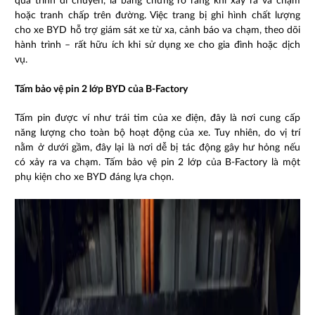
quá trình di chuyển, là bằng chứng rõ ràng khi xảy ra va chạm
hoặc tranh chấp trên đường. Việc trang bị ghi hình chất lượng
cho xe BYD hỗ trợ giám sát xe từ xa, cảnh báo va chạm, theo dõi
hành trình – rất hữu ích khi sử dụng xe cho gia đình hoặc dịch
vụ.
Tấm bảo vệ pin 2 lớp BYD của B-Factory
Tấm pin được ví như trái tim của xe điện, đây là nơi cung cấp
năng lượng cho toàn bộ hoạt động của xe. Tuy nhiên, do vị trí
nằm ở dưới gầm, đây lại là nơi dễ bị tác động gây hư hỏng nếu
có xảy ra va chạm. Tấm bảo vệ pin 2 lớp của B-Factory là một
phụ kiện cho xe BYD đáng lựa chọn.